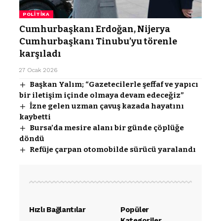
POLITIKA
Cumhurbaşkanı Erdoğan, Nijerya
Cumhurbaşkanı Tinubu’yu törenle
karşıladı
27 Ocak 2026
Başkan Yalım; “Gazetecilerle şeffaf ve yapıcı
bir iletişim içinde olmaya devam edeceğiz”
İzne gelen uzman çavuş kazada hayatını
kaybetti
Bursa’da mesire alanı bir günde çöplüğe
döndü
Refüje çarpan otomobilde sürücü yaralandı
Hızlı Bağlantılar
Popüler
Kategoriler