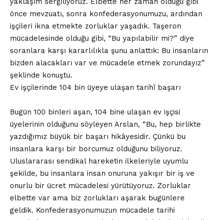
yaklaşım sergiliyoruz. Elbette her zaman olduğu gibi
önce mevzuatı, sonra konfederasyonumuzu, ardından
işçileri ikna etmekte zorluklar yaşadık. Taşeron
mücadelesinde olduğu gibi, “Bu yapılabilir mi?” diye
soranlara karşı kararlılıkla şunu anlattık: Bu insanların
bizden alacakları var ve mücadele etmek zorundayız”
şeklinde konuştu.
Ev işçilerinde 104 bin üyeye ulaşan tarihî başarı
Bugün 100 binleri aşan, 104 bine ulaşan ev işçisi
üyelerinin olduğunu söyleyen Arslan, “Bu, hep birlikte
yazdığımız büyük bir başarı hikâyesidir. Çünkü bu
insanlara karşı bir borcumuz olduğunu biliyoruz.
Uluslararası sendikal hareketin ilkeleriyle uyumlu
şekilde, bu insanlara insan onuruna yakışır bir iş ve
onurlu bir ücret mücadelesi yürütüyoruz. Zorluklar
elbette var ama biz zorlukları aşarak bugünlere
geldik. Konfederasyonumuzun mücadele tarihi