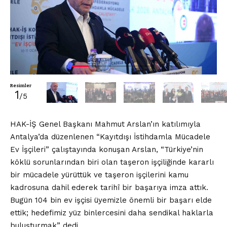
Resimler
1
/5
HAK-İŞ Genel Başkanı Mahmut Arslan’ın katılımıyla
Antalya’da düzenlenen “Kayıtdışı İstihdamla Mücadele
Ev İşçileri” çalıştayında konuşan Arslan, “Türkiye’nin
köklü sorunlarından biri olan taşeron işçiliğinde kararlı
bir mücadele yürüttük ve taşeron işçilerini kamu
kadrosuna dahil ederek tarihî bir başarıya imza attık.
Bugün 104 bin ev işçisi üyemizle önemli bir başarı elde
ettik; hedefimiz yüz binlercesini daha sendikal haklarla
buluşturmak” dedi.