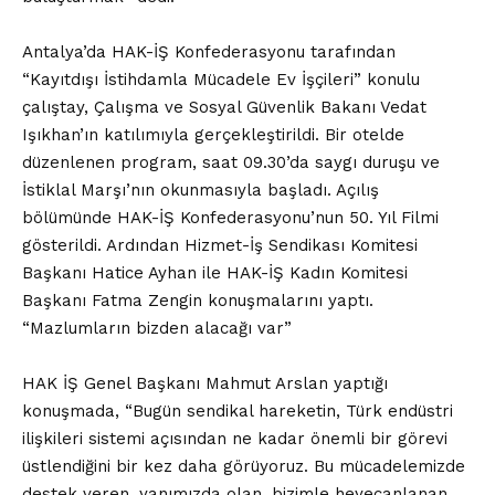
Antalya’da HAK-İŞ Konfederasyonu tarafından
“Kayıtdışı İstihdamla Mücadele Ev İşçileri” konulu
çalıştay, Çalışma ve Sosyal Güvenlik Bakanı Vedat
Işıkhan’ın katılımıyla gerçekleştirildi. Bir otelde
düzenlenen program, saat 09.30’da saygı duruşu ve
İstiklal Marşı’nın okunmasıyla başladı. Açılış
bölümünde HAK-İŞ Konfederasyonu’nun 50. Yıl Filmi
gösterildi. Ardından Hizmet-İş Sendikası Komitesi
Başkanı Hatice Ayhan ile HAK-İŞ Kadın Komitesi
Başkanı Fatma Zengin konuşmalarını yaptı.
“Mazlumların bizden alacağı var”
HAK İŞ Genel Başkanı Mahmut Arslan yaptığı
konuşmada, “Bugün sendikal hareketin, Türk endüstri
ilişkileri sistemi açısından ne kadar önemli bir görevi
üstlendiğini bir kez daha görüyoruz. Bu mücadelemizde
destek veren, yanımızda olan, bizimle heyecanlanan,