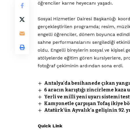
öğrenciler karne heyecanı yaşadı.
Sosyal Hizmetler Dairesi Başkanlığı koo
gerçekleştirilen programda; resim, müzik, 
engelli öğrenciler, dönem boyunca edindik
sahne performanslarını sergilediği etkinli
oldu. Engelli bireylerin sosyal ve kişisel 
atölyelerde eğitim gören kursiyerlere, pr
fotoğraf çekiminin ardından sona erdi.
Antalya’da besihanede çıkan yangı
6 aracın karıştığı zincirleme kaza u
Yerli ve milli yeni uyarı sistemi tes
Kamyonetle çarpışan Tofaş ikiye bö
Atatürk’ün Ayvalık’a gelişinin 92. 
Quick Link