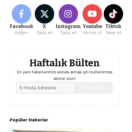
Facebook
X
Instagram
Youtube
Tiktok
Beğen
Takip et
Takip et
Abone ol
Takip et
Haftalık Bülten
En yeni haberlerimizi anında almak için bültenimize
abone olun!
Popüler Haberler