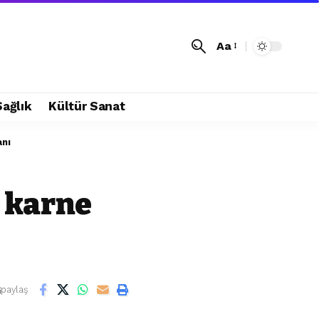
Aa
Sağlık
Kültür Sanat
anı
e karne
paylaş