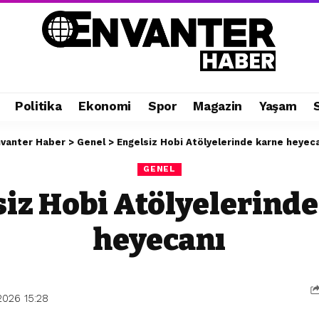
Politika
Ekonomi
Spor
Magazin
Yaşam
nvanter Haber
>
Genel
>
Engelsiz Hobi Atölyelerinde karne heyec
GENEL
iz Hobi Atölyelerind
heyecanı
2026 15:28