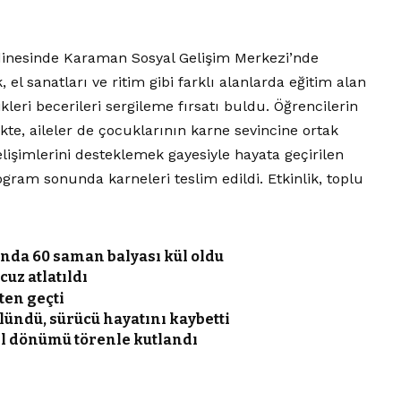
rdinesinde Karaman Sosyal Gelişim Merkezi’nde
el sanatları ve ritim gibi farklı alanlarda eğitim alan
leri becerileri sergileme fırsatı buldu. Öğrencilerin
kte, aileler de çocuklarının karne sevincine ortak
gelişimlerini desteklemek gayesiyle hayata geçirilen
ogram sonunda karneleri teslim edildi. Etkinlik, toplu
nda 60 saman balyası kül oldu
cuz atlatıldı
tten geçti
lündü, sürücü hayatını kaybetti
yıl dönümü törenle kutlandı