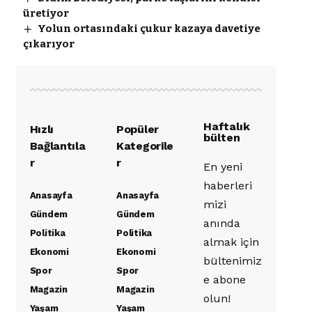
üretiyor
Yolun ortasındaki çukur kazaya davetiye
çıkarıyor
Haftalık
Hızlı
Popüler
bülten
Bağlantıla
Kategorile
r
r
En yeni
haberleri
Anasayfa
Anasayfa
mizi
Gündem
Gündem
anında
Politika
Politika
almak için
Ekonomi
Ekonomi
bültenimiz
Spor
Spor
e abone
Magazin
Magazin
olun!
Yaşam
Yaşam