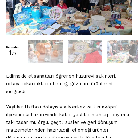
Resimler
1
/7
Edirne’de el sanatları öğrenen huzurevi sakinleri,
ortaya çıkardıkları el emeği göz nuru ürünlerini
sergiledi.
Yaşlılar Haftası dolayısıyla Merkez ve Uzunköprü
ilçesindeki huzurevinde kalan yaşlıların ahşap boyama,
takı tasarımı, örgü, çeşitli süsler ve geri dönüşüm
malzemelerinden hazırladığı el emeği ürünler
düzenlenen sergide görücüye çıktı. Kentteki bir