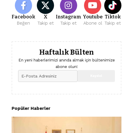
Facebook
X
Instagram
Youtube
Tiktok
Beğen
Takip et
Takip et
Abone ol
Takip et
Haftalık Bülten
En yeni haberlerimizi anında almak için bültenimize
abone olun!
Popüler Haberler