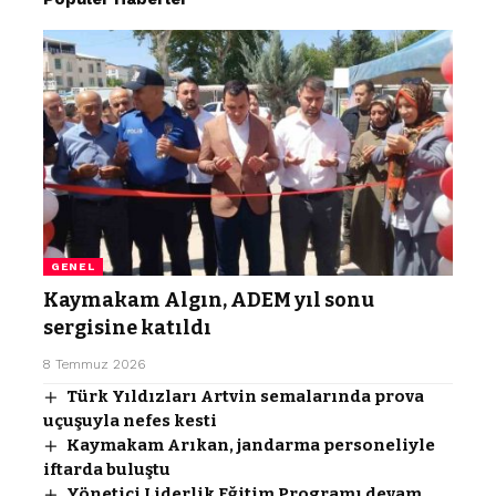
GENEL
Kaymakam Algın, ADEM yıl sonu
sergisine katıldı
8 Temmuz 2026
Türk Yıldızları Artvin semalarında prova
uçuşuyla nefes kesti
Kaymakam Arıkan, jandarma personeliyle
iftarda buluştu
Yönetici Liderlik Eğitim Programı devam