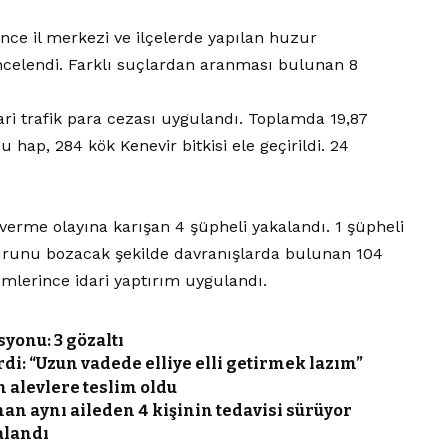
ce il merkezi ve ilçelerde yapılan huzur
ncelendi. Farklı suçlardan aranması bulunan 8
ri trafik para cezası uygulandı. Toplamda 19,87
ap, 284 kök Kenevir bitkisi ele geçirildi. 24
erme olayına karışan 4 şüpheli yakalandı. 1 şüpheli
runu bozacak şekilde davranışlarda bulunan 104
lerince idari yaptırım uygulandı.
yonu: 3 gözaltı
di: “Uzun vadede elliye elli getirmek lazım”
 alevlere teslim oldu
an aynı aileden 4 kişinin tedavisi sürüyor
alandı