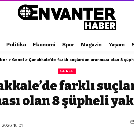
Politika
Ekonomi
Spor
Magazin
Yaşam
aber
>
Genel
>
Çanakkale’de farklı suçlardan aranması olan 8 şüph
GENEL
kkale’de farklı suçl
sı olan 8 şüpheli ya
 2026 10:01