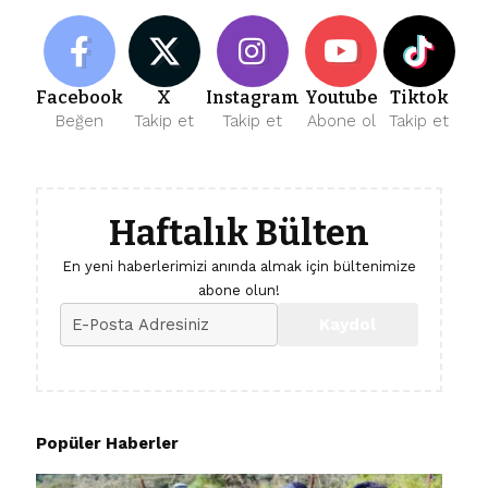
Facebook
X
Instagram
Youtube
Tiktok
Beğen
Takip et
Takip et
Abone ol
Takip et
Haftalık Bülten
En yeni haberlerimizi anında almak için bültenimize
abone olun!
Popüler Haberler