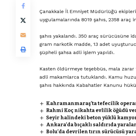
Çanakkale İl Emniyet Müdürlüğü ekiplerin
uygulamalarında 8019 şahıs, 2358 araç i
şahıs yakalandı. 350 araç sürücüsüne ida
gram narkotik madde, 13 adet uyuşturucu h
şüpheli şahsa adli işlem yapıldı.
Kasten öldürmeye teşebbüs, mala zarar v
adli makamlarca tutuklandı. Kamu huzu
şahıs hakkında Kabahatler Kanunu hüküm
Kahramanmaraş’ta tefecilik operas
Rahmi Koç nikahta evlilik öğüdü ver
Seyir halindeki beton yüklü kamyon
Ankara’da bıçaklı saldırıda yaralan
Bolu’da devrilen tırın sürücüsü yar