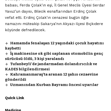
babası, Ferda Çolak’ın eşi, İl Genel Meclis Üyesi Serdar
Yavuz’un dayısı, Bilecik esnaflarından Erdinç Çolak
vefat etti. Erdinç Çolak’ın cenazesi bugün öğle
namazını müteakip Sakarya’nın Akyazı ilçesi Bıçkıdere
köyünde defnedilecek.
Hamamda fenalaşan 12 yaşındaki çocuk hayatını
kaybetti
İş makinesine ok gibi saplanan otomobilin genç
sürücüsü öldü, 3 kişi yaralandı
Tufanbeyli’de jandarmadan dolandırıcılık ve
KADES bilgilendirmesi
Kahramanmaraş’ta aranan 12 şahıs cezaevine
gönderildi
Uzmanından Kurban Bayramı öncesi uyarılar
Quick Link
Medicine