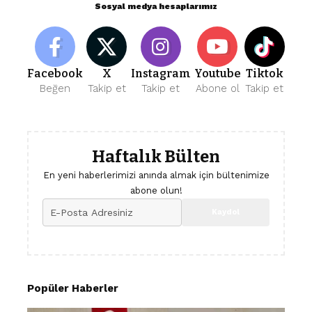
Sosyal medya hesaplarımız
Facebook
X
Instagram
Youtube
Tiktok
Beğen
Takip et
Takip et
Abone ol
Takip et
Haftalık Bülten
En yeni haberlerimizi anında almak için bültenimize
abone olun!
Popüler Haberler