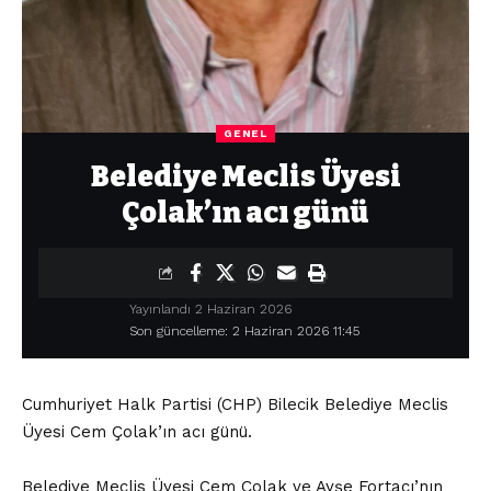
GENEL
Belediye Meclis Üyesi
Çolak’ın acı günü
Yayınlandı 2 Haziran 2026
Son güncelleme: 2 Haziran 2026 11:45
Cumhuriyet Halk Partisi (CHP) Bilecik Belediye Meclis
Üyesi Cem Çolak’ın acı günü.
Belediye Meclis Üyesi Cem Çolak ve Ayşe Fortacı’nın