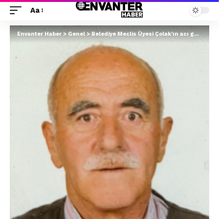
Aa
Envanter Haber
>
Genel
>
Belediye Meclis Üyesi Çolak’ın acı günü