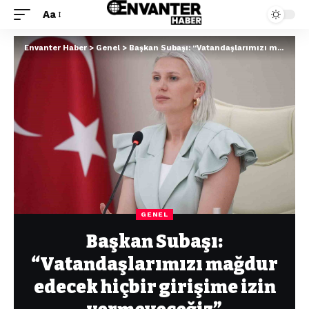
Aa
Envanter Haber
>
Genel
>
Başkan Subaşı: “Vatandaşlarımızı mağdur edecek hiçbir girişime izin vermeyeceğiz”
GENEL
Başkan Subaşı:
“Vatandaşlarımızı mağdur
edecek hiçbir girişime izin