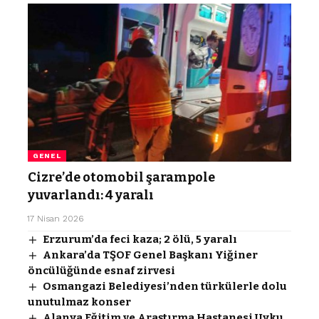
GENEL
Cizre’de otomobil şarampole
yuvarlandı: 4 yaralı
17 Nisan 2026
Erzurum’da feci kaza; 2 ölü, 5 yaralı
Ankara’da TŞOF Genel Başkanı Yiğiner
öncülüğünde esnaf zirvesi
Osmangazi Belediyesi’nden türkülerle dolu
unutulmaz konser
Alanya Eğitim ve Araştırma Hastanesi Uyku