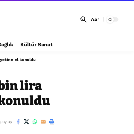
Aa
Sağlık
Kültür Sanat
iyetine el konuldu
in lira
l konuldu
paylaş