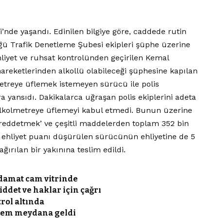
’nde yaşandı. Edinilen bilgiye göre, caddede rutin
ğü Trafik Denetleme Şubesi ekipleri şüphe üzerine
liyet ve ruhsat kontrolünden geçirilen Kemal
areketlerinden alkollü olabileceği şüphesine kapılan
metreye üflemek istemeyen sürücü ile polis
 yansıdı. Dakikalarca uğraşan polis ekiplerini adeta
alkolmetreye üflemeyi kabul etmedi. Bunun üzerine
 reddetmek’ ve çeşitli maddelerden toplam 352 bin
40 ehliyet puanı düşürülen sürücünün ehliyetine de 5
ağırılan bir yakınına teslim edildi.
e damat cam vitrinde
det ve haklar için çağrı
rol altında
rem meydana geldi