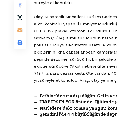
süreyle el konuldu.
Olay, Minarecik Mahallesi Turizm Caddesi
alkol kontrolü yapan İl Emniyet Müdürlü
68 ES 357 plakalı otomobili durdurdu. Eh
Görkem Ç. (24) isimli sürücünün hal ve h
polis sürücüye alkolmetre uzattı. Alkol
ekiplerinin ikna çabası anbean kameralara
peşinde gezdiren sürücü hiçbir şekilde 
ekipler sürücüye ‘Alkolmetreyi üflemeyi
719 lira para cezası kesti. Öte yandan, 
yıl süreyle el konuldu. Araç, olay yerine ç
Fethiye’de sıra dışı düğün: Gelin v
ÜNİPERSEN YÖK önünde: Eğitimde şid
Narlıdere’deki orman yangını kont
Şemdinli’de 4.4 büyüklüğünde dep