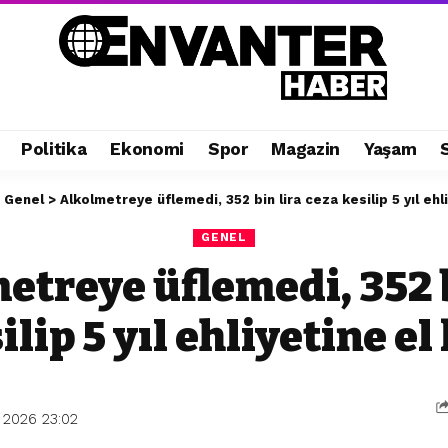
Politika
Ekonomi
Spor
Magazin
Yaşam
>
Genel
>
Alkolmetreye üflemedi, 352 bin lira ceza kesilip 5 yıl ehl
GENEL
etreye üflemedi, 352 b
ilip 5 yıl ehliyetine e
 2026 23:02