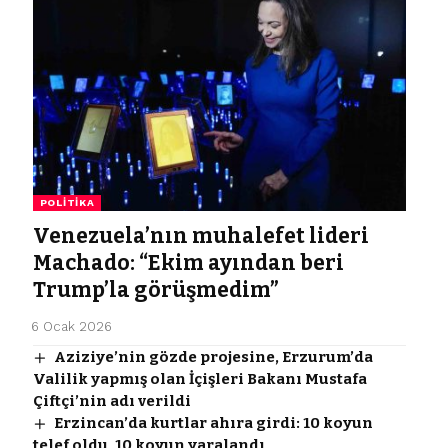
POLITIKA
Venezuela’nın muhalefet lideri
Machado: “Ekim ayından beri
Trump’la görüşmedim”
6 Ocak 2026
Aziziye’nin gözde projesine, Erzurum’da
Valilik yapmış olan İçişleri Bakanı Mustafa
Çiftçi’nin adı verildi
Erzincan’da kurtlar ahıra girdi: 10 koyun
telef oldu, 10 koyun yaralandı