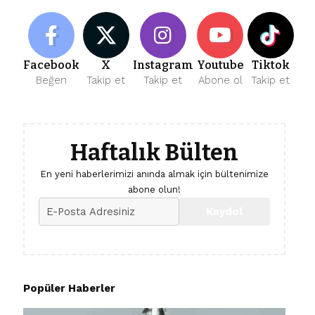
Facebook
X
Instagram
Youtube
Tiktok
Beğen
Takip et
Takip et
Abone ol
Takip et
Haftalık Bülten
En yeni haberlerimizi anında almak için bültenimize
abone olun!
Popüler Haberler