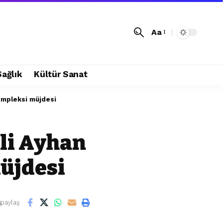
Aa
Sağlık
Kültür Sanat
ompleksi müjdesi
ili Ayhan
üjdesi
paylaş