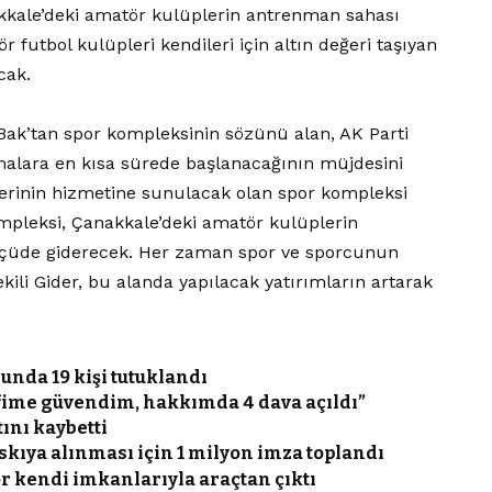
kkale’deki amatör kulüplerin antrenman sahası
 futbol kulüpleri kendileri için altın değeri taşıyan
cak.
Bak’tan spor kompleksinin sözünü alan, AK Parti
şmalara en kısa sürede başlanacağının müjdesini
lerinin hizmetine sunulacak olan spor kompleksi
ompleksi, Çanakkale’deki amatör kulüplerin
ölçüde giderecek. Her zaman spor ve sporcunun
ili Gider, bu alanda yapılacak yatırımların artarak
unda 19 kişi tutuklandı
efime güvendim, hakkımda 4 dava açıldı”
ını kaybetti
skıya alınması için 1 milyon imza toplandı
för kendi imkanlarıyla araçtan çıktı