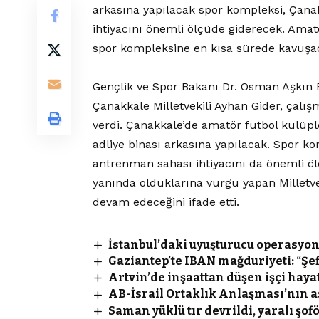
arkasına yapılacak spor kompleksi, Çana
ihtiyacını önemli ölçüde giderecek. Amatör
spor kompleksine en kısa sürede kavuşa
Gençlik ve Spor Bakanı Dr. Osman Aşkın 
Çanakkale Milletvekili Ayhan Gider, çalı
verdi. Çanakkale’de amatör futbol kulüp
adliye binası arkasına yapılacak. Spor k
antrenman sahası ihtiyacını da önemli 
yanında olduklarına vurgu yapan Milletvek
devam edeceğini ifade etti.
İstanbul’daki uyuşturucu operasyon
Gaziantep’te IBAN mağduriyeti: “Ş
Artvin’de inşaattan düşen işçi hayat
AB-İsrail Ortaklık Anlaşması’nın a
Saman yüklü tır devrildi, yaralı şo