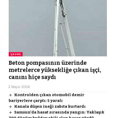
ÇEVRE
Beton pompasının üzerinde
metrelerce yüksekliğe çıkan işçi,
canını hiçe saydı
2 Mayıs 2026
Kontrolden çıkan otomobil demir
bariyerlere çarptı: 5 yaralı
Kanala düşen ineği zabıta kurtardı
Samsun’da hasat sırasında yangın: Yaklaşık
300 dönüm buğday ekili alan hasar gördü