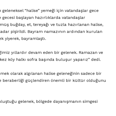
 geleneksel “halise” yemeği için vatandaşlar gece
e gecesi başlayan hazırlıklarda vatandaşlar
lmüş buğday, et, tereyağı ve tuzla hazırlanan halise,
kadar pişirildi. Bayram namazının ardından kurulan
ek yiyerek, bayramlaştı.
eğimiz yıllardır devam eden bir gelenek. Ramazan ve
ez köy halkı sofra başında buluşur yaparız” dedi.
ek olarak algılanan halise geleneğinin sadece bir
e beraberliği güçlendiren önemli bir kültür olduğunu
 buluştuğu gelenek, bölgede dayanışmanın simgesi