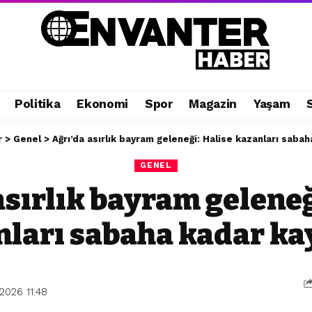
Politika
Ekonomi
Spor
Magazin
Yaşam
r
>
Genel
>
Ağrı’da asırlık bayram geleneği: Halise kazanları saba
GENEL
asırlık bayram geleneğ
nları sabaha kadar ka
2026 11:48