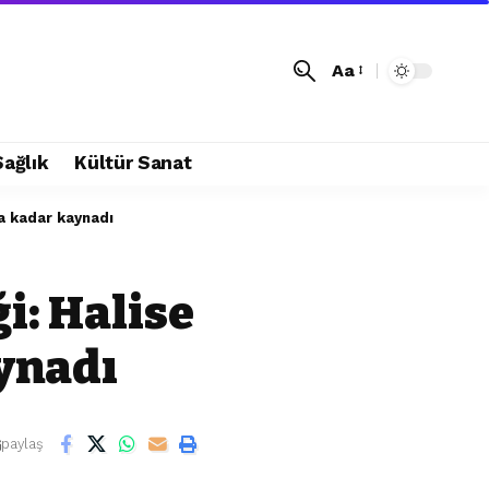
Aa
Sağlık
Kültür Sanat
ha kadar kaynadı
i: Halise
ynadı
paylaş