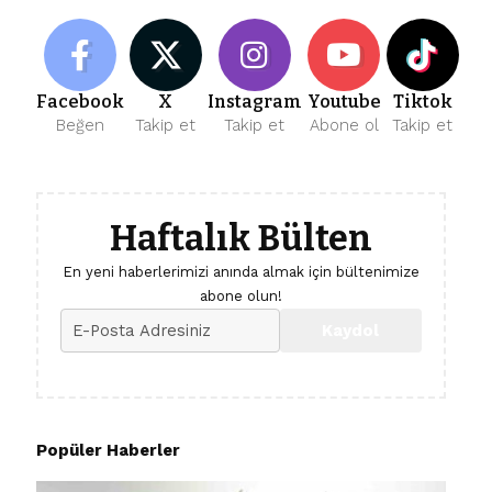
Facebook
X
Instagram
Youtube
Tiktok
Beğen
Takip et
Takip et
Abone ol
Takip et
Haftalık Bülten
En yeni haberlerimizi anında almak için bültenimize
abone olun!
Popüler Haberler