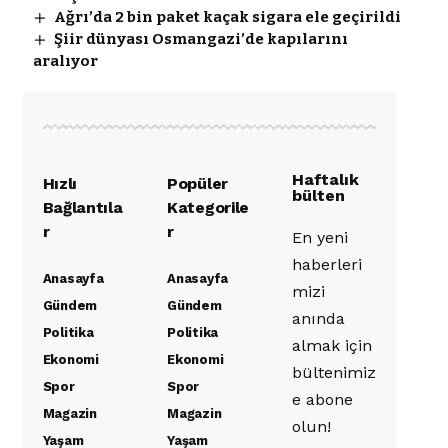
Ağrı’da 2 bin paket kaçak sigara ele geçirildi
Şiir dünyası Osmangazi’de kapılarını
aralıyor
Haftalık
Hızlı
Popüler
bülten
Bağlantıla
Kategorile
r
r
En yeni
haberleri
Anasayfa
Anasayfa
mizi
Gündem
Gündem
anında
Politika
Politika
almak için
Ekonomi
Ekonomi
bültenimiz
Spor
Spor
e abone
Magazin
Magazin
olun!
Yaşam
Yaşam