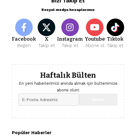
Bizi Takip Et
Sosyal medya hesaplarımız
Facebook
X
Instagram
Youtube
Tiktok
Beğen
Takip et
Takip et
Abone ol
Takip et
Haftalık Bülten
En yeni haberlerimizi anında almak için bültenimize
abone olun!
Popüler Haberler