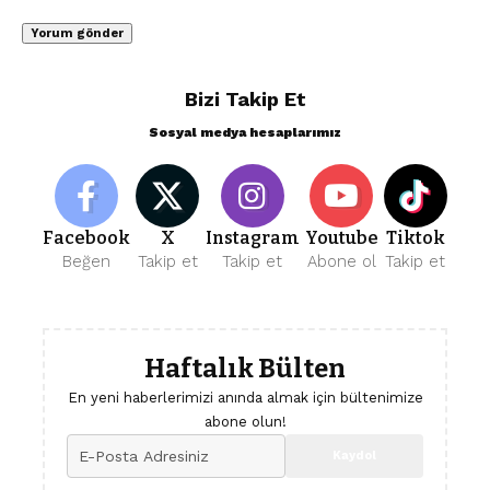
Bizi Takip Et
Sosyal medya hesaplarımız
Facebook
X
Instagram
Youtube
Tiktok
Beğen
Takip et
Takip et
Abone ol
Takip et
Haftalık Bülten
En yeni haberlerimizi anında almak için bültenimize
abone olun!