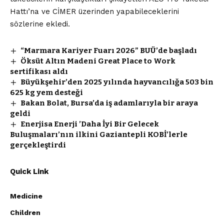
Hattı’na ve CİMER üzerinden yapabileceklerini
sözlerine ekledi.
“Marmara Kariyer Fuarı 2026” BUÜ’de başladı
Öksüt Altın Madeni Great Place to Work
sertifikası aldı
Büyükşehir’den 2025 yılında hayvancılığa 503 bin
625 kg yem desteği
Bakan Bolat, Bursa’da iş adamlarıyla bir araya
geldi
Enerjisa Enerji ’Daha İyi Bir Gelecek
Buluşmaları’nın ilkini Gaziantepli KOBİ’lerle
gerçekleştirdi
Quick Link
Medicine
Children