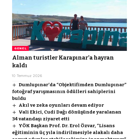
GENEL
Alman turistler Karapınar’a hayran
kaldı
10 Temmuz 2026
Dumlupınar’da “Objektifimden Dumlupınar”
fotoğraf yarışmasının ödülleri sahiplerini
buldu
Akıl ve zeka oyunları devam ediyor
Vali Ekici, Cudi Dağı dönüşünde yaralanan
34 vatandaşı ziyaret etti
YÖK Başkan Prof. Dr. Erol Özvar, “Lisans
eğitiminin üç yıla indirilmesiyle alakalı daha