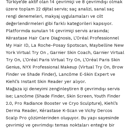
Türkiye’de aktif olan 14 çevrimiçi ve 8 çevrimdışı olmak
üzere toplam 22 dijital servis; saç analizi, sanal saç
rengi denemeleri, makyaj uygulamaları ve cilt
değerlendirmeleri gibi farklı kategorileri kapsıyor.
Platformda sunulan 14 çevrimiçi servis arasında;
Kérastase Hair Care Diagnosis, L’Oréal Professionnel
My Hair ID, La Roche-Posay Spotscan, Maybelline New
York Virtual Try On , Garnier Skin Coach, Garnier Virtual
Try On, L’Oréal Paris Virtual Try On, L’Oréal Paris Skin
Genius, NYX Professional Makeup (Virtual Try On, Brow
Finder ve Shade Finder), Lancôme E-Skin Expert ve
Kiehl’s Instant Skin Reader yer alıyor.
Mağaza içi deneyimi zenginleştiren 8 çevrimdışı servis
ise; Lancôme (Shade Finder, Skin Screen, Youth Finder
2.0, Pro Radiance Booster ve Cryo Sculpture), Kiehl’s
Derma Reader, Kérastase K-Scan ve Vichy Dercos
Scalp Pro çözümlerinden oluşuyor. Bu yapı sayesinde
çevrimiçi ve çevrimdışı temas noktaları entegre bir