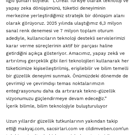
ilgili şunları söyledi: “L’Oréal Türkiye olarak teknoloji ve
yapay zeka dönüşümünü, tüketici deneyiminin
merkezine yerleştirdiğimiz stratejik bir dönüşüm alanı
olarak görüyoruz. 2025 yılında ulaştığımız 6,3 milyon
sanal renk denemesi ve 7 milyon toplam oturum
adediyle, kullanıcıların teknoloji destekli servislerimizi
karar verme süreçlerinin aktif bir parçası haline
getirdiğini açıkça gösteriyor. Amacımız, yapay zekâ ve
artırılmış gerçeklik gibi ileri teknolojileri kullanarak her
tüketicimize kişiselleştirilmiş, erişilebilir ve bilim temelli
bir güzellik deneyimi sunmak. Önümüzdeki dönemde de
çevrimiçi ve çevrimdışı temas noktalarımızın
entegrasyonunu daha da artırarak tekno-güzellik
vizyonumuzu güçlendirmeye devam edeceğiz.”
İçerik bilimle, bilim teknolojiyle buluşturuluyor
Uzun yıllardır güzellik tutkunlarının yakından takip
ettiği makyaj.com, sacsirlari.com ve cildimveben.com’un