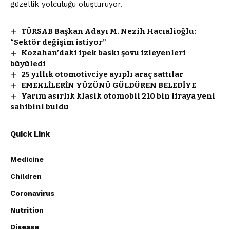
güzellik yolculuğu oluşturuyor.
TÜRSAB Başkan Adayı M. Nezih Hacıalioğlu:
“Sektör değişim istiyor”
Kozahan’daki ipek baskı şovu izleyenleri
büyüledi
25 yıllık otomotivciye ayıplı araç sattılar
EMEKLİLERİN YÜZÜNÜ GÜLDÜREN BELEDİYE
Yarım asırlık klasik otomobil 210 bin liraya yeni
sahibini buldu
Quick Link
Medicine
Children
Coronavirus
Nutrition
Disease