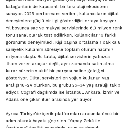
kategorilerinde kapsamlı bir teknoloji ekosistemi
sunuyor. 2025 performans verileri, kullanıcıların dijital
deneyimlere güçlü bir ilgi gösterdiğini ortaya koyuyor.
Yıl boyunca saç ve makyaj servislerinde 6,3 milyon renk
tonu sanal olarak test edilirken, kullanıcılar 19 farklı
görünümü deneyimledi. Kişi başına ortalama 1 dakika 8
saniyelik kullanım süresiyle toplam oturum hacmi 7
milyona ulaştı. Bu tablo, dijital servislerin yalnızca
ilham veren araçlar değil, aynı zamanda satın alma
karar sürecinin aktif bir parçası haline geldiğini
gösteriyor. Dijital servisleri en yoğun kullanan yaş
aralığı 18–24 olurken, bu grubu 25–34 yaş aralığı takip
ediyor. Coğrafi dağılımda ise İstanbul, Ankara, İzmir ve
Adana öne çıkan iller arasında yer alıyor.
Ayrıca Türkiye’de içerik platformları arasında öncü bir
adım olarak hayata geçirilen “Yapay Zekâ ile
Özetleme” özelliği sayesinde, uzun ve detaylı