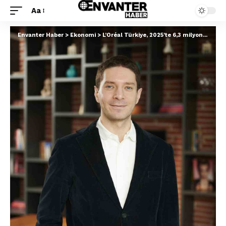
Aa
Envanter Haber
>
Ekonomi
>
L’Oréal Türkiye, 2025’te 6,3 milyon renk tonu denemesi ve 7 milyon oturum sayısına erişti