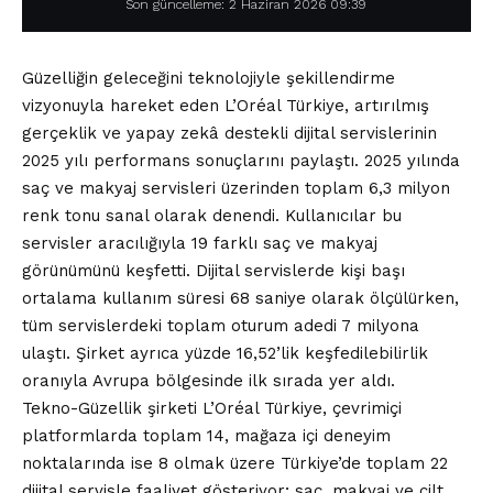
Son güncelleme: 2 Haziran 2026 09:39
Güzelliğin geleceğini teknolojiyle şekillendirme
vizyonuyla hareket eden L’Oréal Türkiye, artırılmış
gerçeklik ve yapay zekâ destekli dijital servislerinin
2025 yılı performans sonuçlarını paylaştı. 2025 yılında
saç ve makyaj servisleri üzerinden toplam 6,3 milyon
renk tonu sanal olarak denendi. Kullanıcılar bu
servisler aracılığıyla 19 farklı saç ve makyaj
görünümünü keşfetti. Dijital servislerde kişi başı
ortalama kullanım süresi 68 saniye olarak ölçülürken,
tüm servislerdeki toplam oturum adedi 7 milyona
ulaştı. Şirket ayrıca yüzde 16,52’lik keşfedilebilirlik
oranıyla Avrupa bölgesinde ilk sırada yer aldı.
Tekno-Güzellik şirketi L’Oréal Türkiye, çevrimiçi
platformlarda toplam 14, mağaza içi deneyim
noktalarında ise 8 olmak üzere Türkiye’de toplam 22
dijital servisle faaliyet gösteriyor; saç, makyaj ve cilt