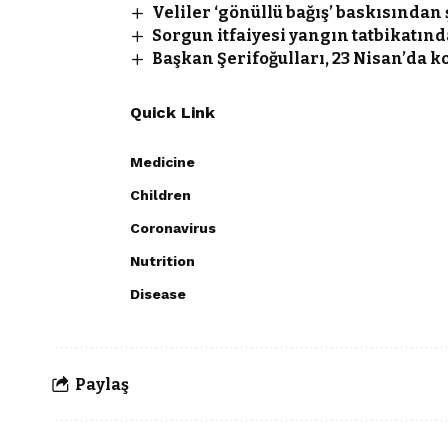
Veliler ‘gönüllü bağış’ baskısından 
Sorgun itfaiyesi yangın tatbikatınd
Başkan Şerifoğulları, 23 Nisan’da k
Quick Link
Medicine
Children
Coronavirus
Nutrition
Disease
Paylaş