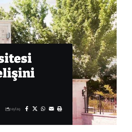
itesi
lişini
paylaş