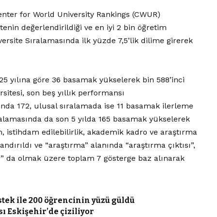
enter for World University Rankings (CWUR)
enin değerlendirildiği ve en iyi 2 bin öğretim
site Sıralamasında ilk yüzde 7,5’lik dilime girerek
5 yılına göre 36 basamak yükselerek bin 588’inci
sitesi, son beş yıllık performansı
ında 172, ulusal sıralamada ise 11 basamak ilerleme
ralamasında da son 5 yılda 165 basamak yükselerek
im, istihdam edilebilirlik, akademik kadro ve araştırma
dırıldı ve “araştırma” alanında “araştırma çıktısı”,
flar” da olmak üzere toplam 7 gösterge baz alınarak
tek ile 200 öğrencinin yüzü güldü
sı Eskişehir’de çiziliyor