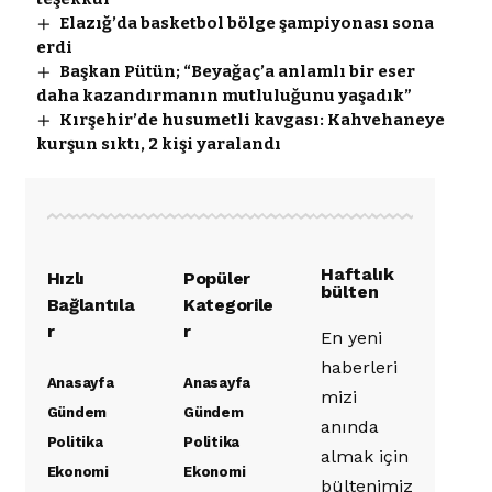
Elazığ’da basketbol bölge şampiyonası sona
erdi
Başkan Pütün; “Beyağaç’a anlamlı bir eser
daha kazandırmanın mutluluğunu yaşadık”
Kırşehir’de husumetli kavgası: Kahvehaneye
kurşun sıktı, 2 kişi yaralandı
Haftalık
Hızlı
Popüler
bülten
Bağlantıla
Kategorile
r
r
En yeni
haberleri
Anasayfa
Anasayfa
mizi
Gündem
Gündem
anında
Politika
Politika
almak için
Ekonomi
Ekonomi
bültenimiz