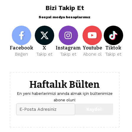
Bizi Takip Et
Sosyal medya hesaplarımız
Facebook
X
Instagram
Youtube
Tiktok
Beğen
Takip et
Takip et
Abone ol
Takip et
Haftalık Bülten
En yeni haberlerimizi anında almak için bültenimize
abone olun!