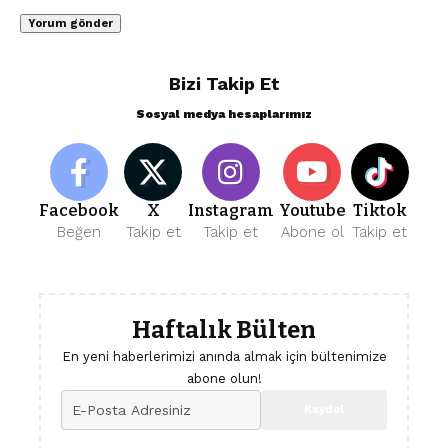
Bizi Takip Et
Sosyal medya hesaplarımız
Facebook
X
Instagram
Youtube
Tiktok
Beğen
Takip et
Takip et
Abone ol
Takip et
Haftalık Bülten
En yeni haberlerimizi anında almak için bültenimize
abone olun!