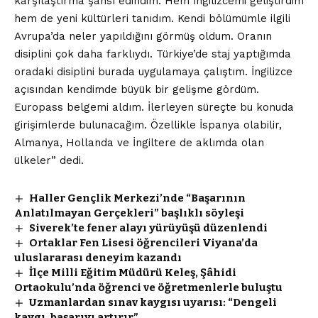
karşılaştırma şansı edindim. Hem İngilizcemi geliştirdim
hem de yeni kültürleri tanıdım. Kendi bölümümle ilgili
Avrupa’da neler yapıldığını görmüş oldum. Oranın
disiplini çok daha farklıydı. Türkiye’de staj yaptığımda
oradaki disiplini burada uygulamaya çalıştım. İngilizce
açısından kendimde büyük bir gelişme gördüm.
Europass belgemi aldım. İlerleyen süreçte bu konuda
girişimlerde bulunacağım. Özellikle İspanya olabilir,
Almanya, Hollanda ve İngiltere de aklımda olan
ülkeler” dedi.
Haller Gençlik Merkezi’nde “Başarının
Anlatılmayan Gerçekleri” başlıklı söyleşi
Siverek’te fener alayı yürüyüşü düzenlendi
Ortaklar Fen Lisesi öğrencileri Viyana’da
uluslararası deneyim kazandı
İlçe Milli Eğitim Müdürü Keleş, Şâhidi
Ortaokulu’nda öğrenci ve öğretmenlerle buluştu
Uzmanlardan sınav kaygısı uyarısı: “Dengeli
kaygı, başarıyı artırır”