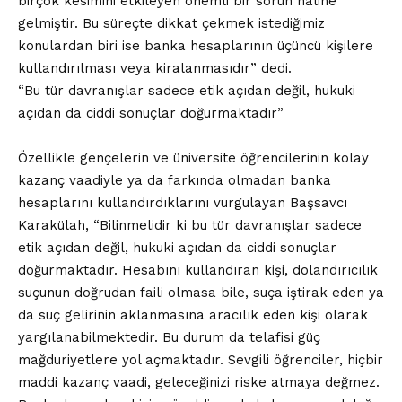
birçok kesimini etkileyen önemli bir sorun hâline
gelmiştir. Bu süreçte dikkat çekmek istediğimiz
konulardan biri ise banka hesaplarının üçüncü kişilere
kullandırılması veya kiralanmasıdır” dedi.
“Bu tür davranışlar sadece etik açıdan değil, hukuki
açıdan da ciddi sonuçlar doğurmaktadır”
Özellikle gençelerin ve üniversite öğrencilerinin kolay
kazanç vaadiyle ya da farkında olmadan banka
hesaplarını kullandırdıklarını vurgulayan Başsavcı
Karakülah, “Bilinmelidir ki bu tür davranışlar sadece
etik açıdan değil, hukuki açıdan da ciddi sonuçlar
doğurmaktadır. Hesabını kullandıran kişi, dolandırıcılık
suçunun doğrudan faili olmasa bile, suça iştirak eden ya
da suç gelirinin aklanmasına aracılık eden kişi olarak
yargılanabilmektedir. Bu durum da telafisi güç
mağduriyetlere yol açmaktadır. Sevgili öğrenciler, hiçbir
maddi kazanç vaadi, geleceğinizi riske atmaya değmez.