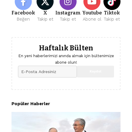
Facebook
X
Instagram
Youtube
Tiktok
Beğen
Takip et
Takip et
Abone ol
Takip et
Haftalık Bülten
En yeni haberlerimizi anında almak için bültenimize
abone olun!
Popüler Haberler