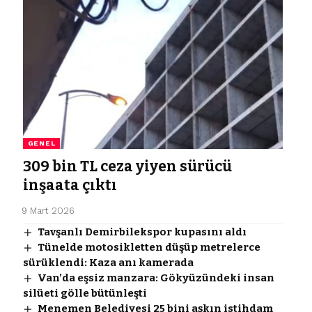
GENEL
309 bin TL ceza yiyen sürücü
inşaata çıktı
9 Mart 2026
Tavşanlı Demirbilekspor kupasını aldı
Tünelde motosikletten düşüp metrelerce
sürüklendi: Kaza anı kamerada
Van’da eşsiz manzara: Gökyüzündeki insan
silüeti gölle bütünleşti
Menemen Belediyesi 25 bini aşkın istihdam