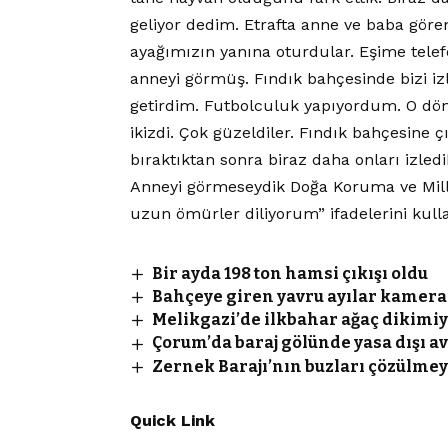
geliyor dedim. Etrafta anne ve baba gör
ayağımızın yanına oturdular. Eşime tele
anneyi görmüş. Fındık bahçesinde bizi iz
getirdim. Futbolculuk yapıyordum. O dön
ikizdi. Çok güzeldiler. Fındık bahçesine
bıraktıktan sonra biraz daha onları izledik
Anneyi görmeseydik Doğa Koruma ve Milli 
uzun ömürler diliyorum” ifadelerini kull
Bir ayda 198 ton hamsi çıkışı oldu
Bahçeye giren yavru ayılar kamer
Melikgazi’de ilkbahar ağaç dikimiy
Çorum’da baraj gölünde yasa dışı av 
Zernek Barajı’nın buzları çözülmey
Quick Link