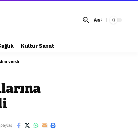
Aa
Sağlık
Kültür Sanat
dını verdi
larına
di
paylaş