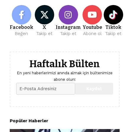
Facebook
X
Instagram
Youtube
Tiktok
Beğen
Takip et
Takip et
Abone ol
Takip et
Haftalık Bülten
En yeni haberlerimizi anında almak için bültenimize
abone olun!
Popüler Haberler