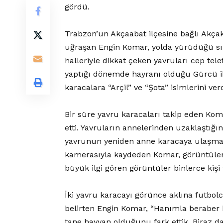
gördü.
Trabzon’un Akçaabat ilçesine bağlı Akçakö
uğraşan Engin Komar, yolda yürüdüğü sıra
halleriyle dikkat çeken yavruları cep te
yaptığı dönemde hayranı olduğu Gürcü iki
karacalara “Arçil” ve “Şota” isimlerini verd
Bir süre yavru karacaları takip eden Kom
etti. Yavruların annelerinden uzaklaştığı
yavrunun yeniden anne karacaya ulaşmas
kamerasıyla kaydeden Komar, görüntüler
büyük ilgi gören görüntüler binlerce kişi 
İki yavru karacayı görünce aklına futbolc
belirten Engin Komar, “Hanımla beraber 
tane hayvan olduğunu fark ettik. Biraz 