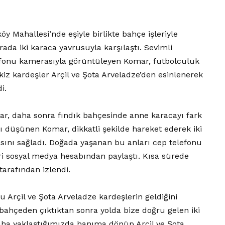
y Mahallesi’nde eşiyle birlikte bahçe işleriyle
da iki karaca yavrusuyla karşılaştı. Sevimli
lefonu kamerasıyla görüntüleyen Komar, futbolculuk
z kardeşler Arçil ve Şota Arveladze’den esinlenerek
i.
ar, daha sonra fındık bahçesinde anne karacayı fark
nı düşünen Komar, dikkatli şekilde hareket ederek iki
ını sağladı. Doğada yaşanan bu anları cep telefonu
i sosyal medya hesabından paylaştı. Kısa sürede
tarafından izlendi.
u Arçil ve Şota Arveladze kardeşlerin geldiğini
bahçeden çıktıktan sonra yolda bize doğru gelen iki
daha yaklaştığımızda hanıma dönüp Arçil ve Şota