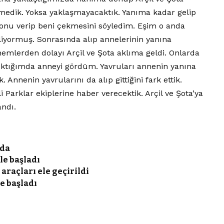
emedik. Yoksa yaklaşmayacaktık. Yanıma kadar gelip
fonu verip beni çekmesini söyledim. Eşim o anda
liyormuş. Sonrasında alıp annelerinin yanına
emlerden dolayı Arçil ve Şota aklıma geldi. Onlarda
 çıktığımda anneyi gördüm. Yavruları annenin yanına
. Annenin yavrularını da alıp gittiğini fark ettik.
Parklar ekiplerine haber verecektik. Arçil ve Şota’ya
andı.
ada
le başladı
araçları ele geçirildi
e başladı