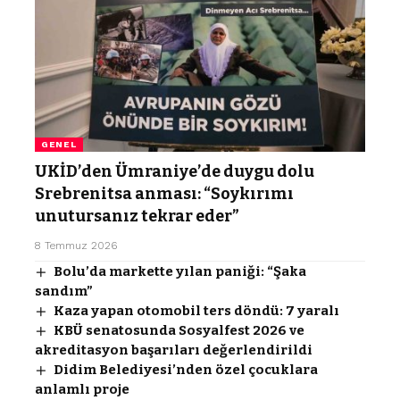
GENEL
UKİD’den Ümraniye’de duygu dolu
Srebrenitsa anması: “Soykırımı
unutursanız tekrar eder”
8 Temmuz 2026
Bolu’da markette yılan paniği: “Şaka
sandım”
Kaza yapan otomobil ters döndü: 7 yaralı
KBÜ senatosunda Sosyalfest 2026 ve
akreditasyon başarıları değerlendirildi
Didim Belediyesi’nden özel çocuklara
anlamlı proje