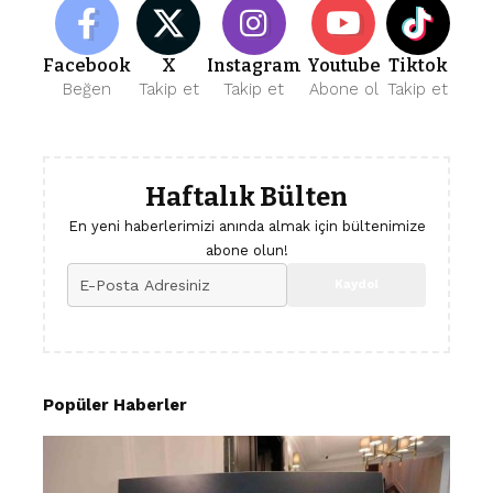
Facebook
X
Instagram
Youtube
Tiktok
Beğen
Takip et
Takip et
Abone ol
Takip et
Haftalık Bülten
En yeni haberlerimizi anında almak için bültenimize
abone olun!
Popüler Haberler