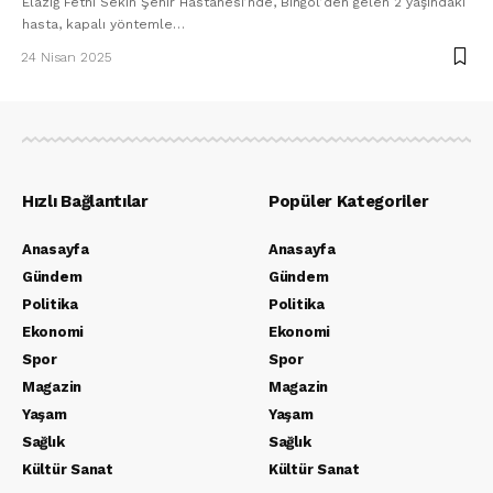
Elazığ Fethi Sekin Şehir Hastanesi’nde, Bingöl’den gelen 2 yaşındaki
hasta, kapalı yöntemle…
24 Nisan 2025
Hızlı Bağlantılar
Popüler Kategoriler
Anasayfa
Anasayfa
Gündem
Gündem
Politika
Politika
Ekonomi
Ekonomi
Spor
Spor
Magazin
Magazin
Yaşam
Yaşam
Sağlık
Sağlık
Kültür Sanat
Kültür Sanat