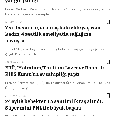
yangın paniği
Edirne Sultan I. Murat Devlet Hastanesi’nin üroloji servisinde, henüz
belirlenemeyen bir sebeple…
6 Ekim 2025
7 yıl boyunca çürümüş böbrekle yaşayan
kadın, 4 saatlik ameliyatla sağlığına
kavuştu
Tunceli’de, 7 yıl boyunca çürümüş böbrekle yaşayan 55 yaşındaki
Çiçek Durmaz isimli…
26 Nisan 2025
ERÜ, ‘Holmium/Thulium Lazer ve Robotik
RIRS Kursu’na ev sahipliği yaptı
Erciyes Üniversitesi (ERÜ) Tıp Fakültesi Üroloji Anabilim Dalı ile Türk
Üroloji Derneği…
25 Nisan 2025
24 aylık bebekten 1.5 santimlik taş alındı:
Süper mini PNL ile büyük başarı