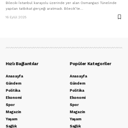
Bilecik-İstanbul karayolu üzerinde yer alan Osmangazi Tünelinde
yapılan tatbikat gerçeği aratmadı. Bilecik’te…
16 Eylül 2025
Hızlı Bağlantılar
Popüler Kategoriler
Anasayfa
Anasayfa
Gündem
Gündem
Politika
Politika
Ekonomi
Ekonomi
Spor
Spor
Magazin
Magazin
Yaşam
Yaşam
Sağlık
Sağlık