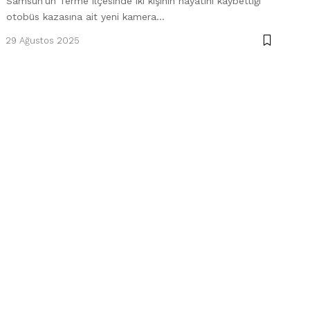
Samsun’un Terme ilçesinde iki kişinin hayatını kaybettiği
otobüs kazasına ait yeni kamera…
29 Ağustos 2025