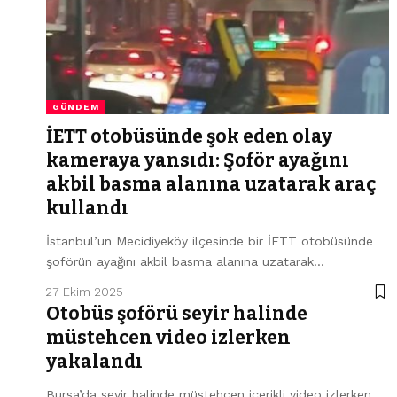
GÜNDEM
İETT otobüsünde şok eden olay
kameraya yansıdı: Şoför ayağını
akbil basma alanına uzatarak araç
kullandı
İstanbul’un Mecidiyeköy ilçesinde bir İETT otobüsünde
şoförün ayağını akbil basma alanına uzatarak…
27 Ekim 2025
Otobüs şoförü seyir halinde
müstehcen video izlerken
yakalandı
Bursa’da seyir halinde müstehcen içerikli video izlerken