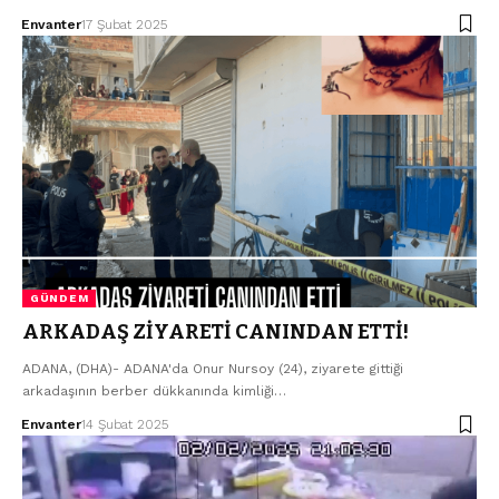
Envanter
17 Şubat 2025
GÜNDEM
ARKADAŞ ZİYARETİ CANINDAN ETTİ!
ADANA, (DHA)- ADANA'da Onur Nursoy (24), ziyarete gittiği
arkadaşının berber dükkanında kimliği…
Envanter
14 Şubat 2025