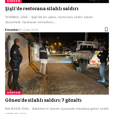
GÜNDEM
Şişli’de restorana silahlı saldırı
İSTANBUL (İHA) - Şişli’de bir şahıs, restorana silahlı saldırı
düzenledi. Yaralanan olmazken,…
Envanter
25 Ocak 2025
GÜNDEM
Gönen’de silahlı saldırı: 7 gözaltı
BALIKESİR (İHA) - Balıkesir'in Gönen ilçesinde meydana gelen silahlı
saldırıda 1 kişi…