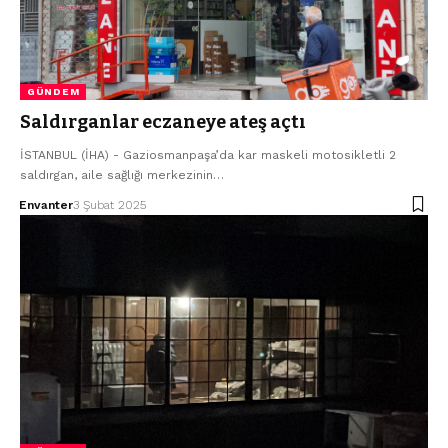
GÜNDEM
Saldırganlar eczaneye ateş açtı
İSTANBUL (İHA) - Gaziosmanpaşa’da kar maskeli motosikletli 2
saldırgan, aile sağlığı merkezinin…
Envanter
3 Şubat 2025