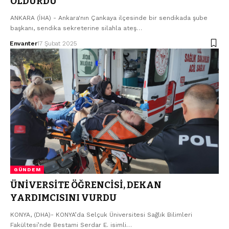
ÖLDÜRDÜ
ANKARA (İHA) - Ankara'nın Çankaya ilçesinde bir sendikada şube
başkanı, sendika sekreterine silahla ateş…
Envanter
17 Şubat 2025
GÜNDEM
ÜNİVERSİTE ÖĞRENCİSİ, DEKAN
YARDIMCISINI VURDU
KONYA, (DHA)- KONYA’da Selçuk Üniversitesi Sağlık Bilimleri
Fakültesi’nde Bestami Serdar E. isimli…