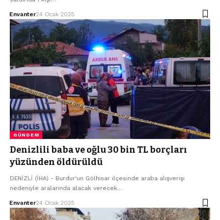
Envanter
24 Ocak 2025
GÜNDEM
Denizlili baba ve oğlu 30 bin TL borçları
yüzünden öldürüldü
DENİZLİ (İHA) - Burdur'un Gölhisar ilçesinde araba alışverişi
nedeniyle aralarında alacak verecek…
Envanter
24 Ocak 2025