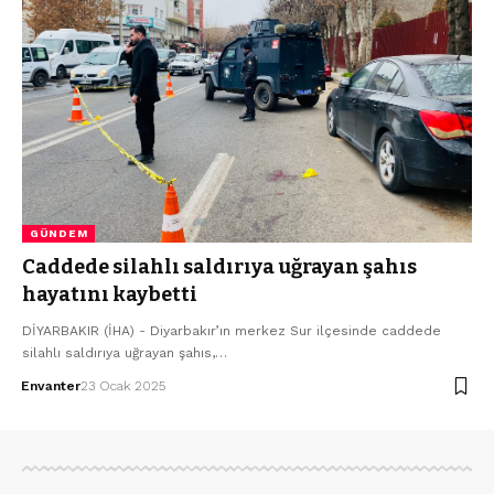
GÜNDEM
Caddede silahlı saldırıya uğrayan şahıs
hayatını kaybetti
DİYARBAKIR (İHA) - Diyarbakır’ın merkez Sur ilçesinde caddede
silahlı saldırıya uğrayan şahıs,…
Envanter
23 Ocak 2025