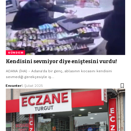
GÜNDEM
Kendisini sevmiyor diye eniştesini vurdu!
ADANA (İHA) - Adana'da bir genç, ablasının kocasını kendisini
sevmediği gerekçesiyle iş…
Envanter
5 Şubat 2025