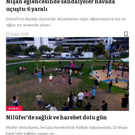
Nişan eğlencesinde sandalyeler havada
uçuştu: 6 yaralı
Denizli’nin Buldan ilçesinde düzenlenen nişan eğlencesince kız ve
oğlan evi arasında çıkan…
22 Eylül 2025
GENEL
Nilüfer’de sağlık ve hareket dolu gün
Nilüfer Belediyesi, Avrupa Hareketlilik Haftası kapsamında 23 Nisan
Parkı’nda sağlıklı yaşam ve…