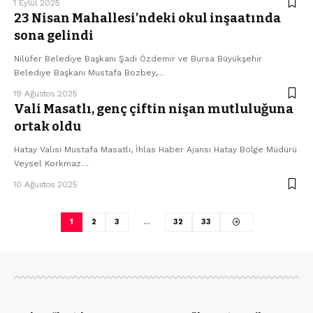
1 Eylül 2025
23 Nisan Mahallesi’ndeki okul inşaatında
sona gelindi
Nilüfer Belediye Başkanı Şadi Özdemir ve Bursa Büyükşehir
Belediye Başkanı Mustafa Bozbey,…
19 Ağustos 2025
Vali Masatlı, genç çiftin nişan mutluluğuna
ortak oldu
Hatay Valisi Mustafa Masatlı, İhlas Haber Ajansı Hatay Bölge Müdürü
Veysel Korkmaz…
10 Ağustos 2025
1
2
3
…
32
33