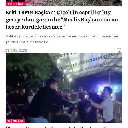
POLITIKA
Eski TBMM Başkanı Çiçek’in esprili çıkışı
geceye damga vurdu: “Meclis Başkanı racon
keser, kurdele kesmez”
Balıkesir’in Edremit ilçesinde düzenlenen nişan töreni, siyasetten
gelen sürpriz bir renk ile…
23 Eylül 2025
GÜNDEM