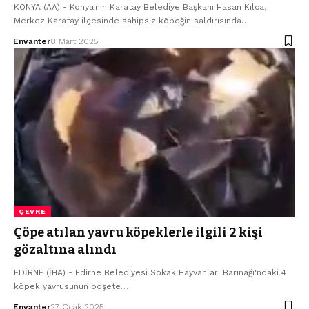
KONYA (AA) - Konya'nın Karatay Belediye Başkanı Hasan Kılca,
Merkez Karatay ilçesinde sahipsiz köpeğin saldırısında…
Envanter
8 Mart 2025
ÇEVRE
Çöpe atılan yavru köpeklerle ilgili 2 kişi
gözaltına alındı
EDİRNE (İHA) - Edirne Belediyesi Sokak Hayvanları Barınağı'ndaki 4
köpek yavrusunun poşete…
Envanter
27 Ocak 2025