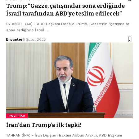
Trump: “Gazze, çatışmalar sona erdiğinde
İsrail tarafından ABD’ye teslim edilecek”
İSTANBUL (AA) - ABD Başkanı Donald Trump, Gazze'nin "çatışmalar
sona erdiğinde İsrail…
Envanter
6 Şubat 2025
POLITIKA
İran’dan Trump’a ilk tepki!
TAHRAN (İHA) - İran Dışişleri Bakanı Abbas Arakçi, ABD Başkanı