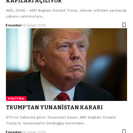
KAPILARI AÇILIYOR
ABD, (DHA) - ABD Başkanı Donald Trump, ülkede istihdam yaratacak
yabancı yatırımcılara…
Envanter
26 Şubat 2025
POLITIKA
TRUMP’TAN YUNANİSTAN KARARI
NTV'nin haberine göre; Yunanistan basını, ABD Başkanı Donald
Trump'ın, Yunanistan’ın Dedeağaç kentindeki…
Envanter
24 Şubat 2025