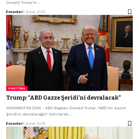
Donald Trump'ın…
Envanter
5 Şubat 2025
POLITIKA
Trump: “ABD Gazze Şeridi’ni devralacak”
WASHINGTON (İHA) - ABD Başkanı Donald Trump, "ABD'nin Gazze
Şeridi'ni devralacağını" belirterek,…
Envanter
5 Şubat 2025