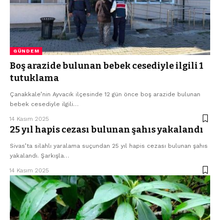
GÜNDEM
Boş arazide bulunan bebek cesediyle ilgili 1
tutuklama
Çanakkale’nin Ayvacık ilçesinde 12 gün önce boş arazide bulunan
bebek cesediyle ilgili…
14 Kasım 2025
25 yıl hapis cezası bulunan şahıs yakalandı
Sivas’ta silahlı yaralama suçundan 25 yıl hapis cezası bulunan şahıs
yakalandı. Şarkışla…
14 Kasım 2025