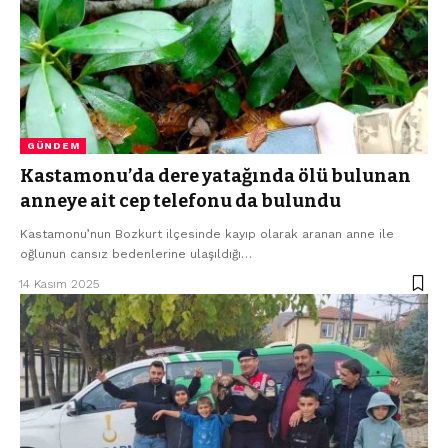
GÜNDEM
Kastamonu’da dere yatağında ölü bulunan
anneye ait cep telefonu da bulundu
Kastamonu’nun Bozkurt ilçesinde kayıp olarak aranan anne ile
oğlunun cansız bedenlerine ulaşıldığı…
14 Kasım 2025