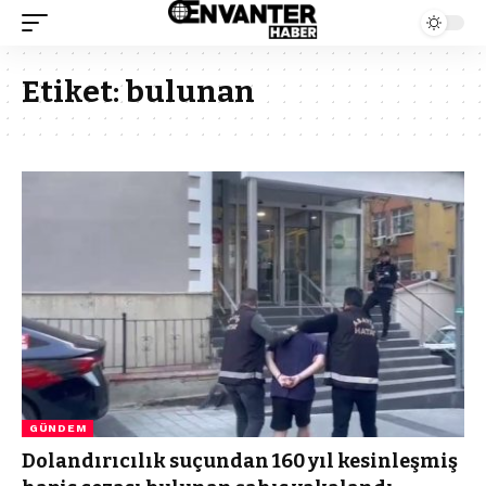
Etiket:
bulunan
GÜNDEM
Dolandırıcılık suçundan 160 yıl kesinleşmiş