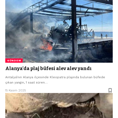
GÜNDEM
Alanya’da plaj büfesi alev alev yandı
Antalya’nın Alanya ilçesinde Kleopatra plajında bulunan büfede
çıkan yangın, 1 saat süren…
15 Kasım 2025