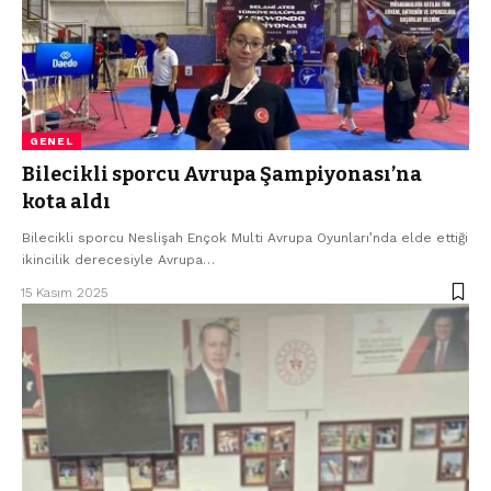
GENEL
Bilecikli sporcu Avrupa Şampiyonası’na
kota aldı
Bilecikli sporcu Neslişah Ençok Multi Avrupa Oyunları’nda elde ettiği
ikincilik derecesiyle Avrupa…
15 Kasım 2025