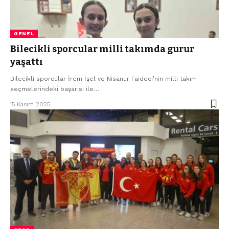
GENEL
Bilecikli sporcular milli takımda gurur
yaşattı
Bilecikli sporcular İrem İşel ve Nisanur Faideci’nin milli takım
seçmelerindeki başarısı ile…
15 Kasım 2025