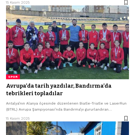
15 Kasım 2025
SPOR
Avrupa’da tarih yazdılar, Bandırma’da
tebrikleri topladılar
Antalya’nın Alanya ilçesinde düzenlenen Biatle-Triatle ve LaserRun
(BTRL) Avrupa Şampiyonası’nda Bandırma’yı gururlandıran…
15 Kasım 2025