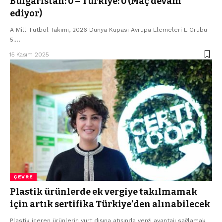
Bulgaristan: 0 – Türkiye: 0 (Maç devam
ediyor)
A Milli Futbol Takımı, 2026 Dünya Kupası Avrupa Elemeleri E Grubu
5.…
15 Kasım 2025
ÇEVRE
Plastik ürünlerde ek vergiye takılmamak
için artık sertifika Türkiye’den alınabilecek
Plastik içeren ürünlerin yurt dışına atışında vergi avantajı sağlamak