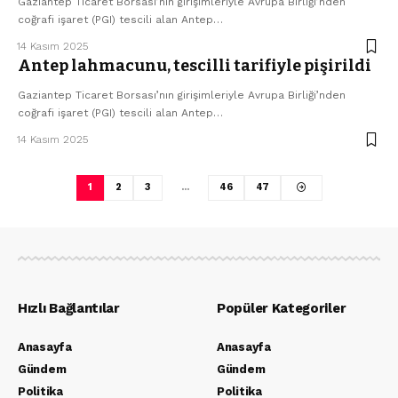
Gaziantep Ticaret Borsası’nın girişimleriyle Avrupa Birliği’nden
coğrafi işaret (PGI) tescili alan Antep…
14 Kasım 2025
Antep lahmacunu, tescilli tarifiyle pişirildi
Gaziantep Ticaret Borsası’nın girişimleriyle Avrupa Birliği’nden
coğrafi işaret (PGI) tescili alan Antep…
14 Kasım 2025
1
2
3
…
46
47
Hızlı Bağlantılar
Popüler Kategoriler
Anasayfa
Anasayfa
Gündem
Gündem
Politika
Politika