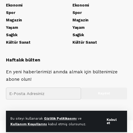
Ekonomi
Ekonomi
Spor
Spor
Magazin
Magazin
Yaşam
Yaşam
Sağlık
Sağlık
Kültür Sanat
Kültür Sanat
Haftalık bülten
En yeni haberlerimizi anında almak için bültenimize
abone olun!
Bu siteyi kullanarak
Gizlilik Politikasını
ve
Kabul
et
Kullanım Koşullarını
kabul etmiş olursunuz.
© Envanternet Habercilik 2026. Tüm hakları saklıdır.